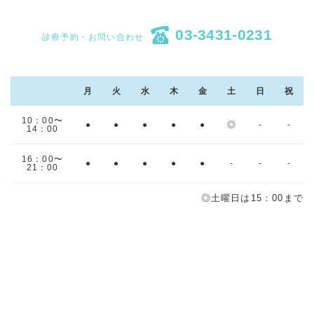
03-3431-0231
診療予約・お問い合わせ
月
火
水
木
金
土
日
祝
10：00〜
●
●
●
●
●
◎
-
-
14：00
16：00〜
●
●
●
●
●
-
-
-
21：00
◎土曜日は15：00まで