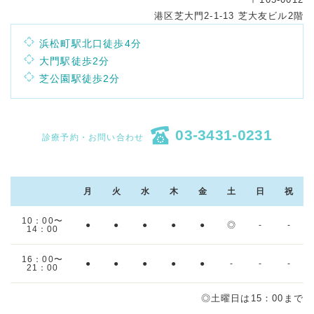
港区芝大門2-1-13 芝大友ビル2階
浜松町駅北口徒歩4分
大門駅徒歩2分
芝公園駅徒歩2分
03-3431-0231
診療予約・お問い合わせ
月
火
水
木
金
土
日
祝
10：00〜
●
●
●
●
●
◎
-
-
14：00
16：00〜
●
●
●
●
●
-
-
-
21：00
◎土曜日は15：00まで