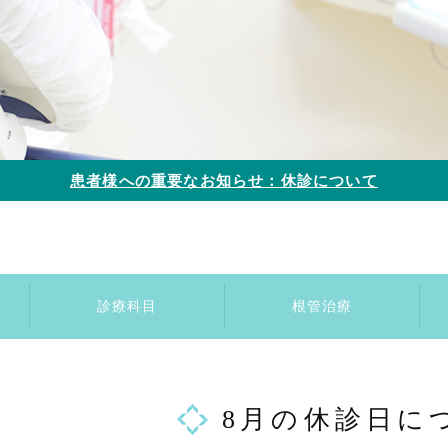
患者様への重要なお知らせ：休診について
診療科目
根管治療
むし歯治療
歯周病治療
審美歯科
インプラント
入れ歯
8月の休診日に