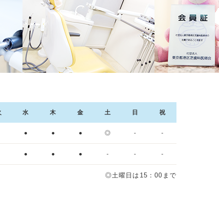
火
水
木
金
土
日
祝
●
●
●
●
◎
-
-
●
●
●
●
-
-
-
◎土曜日は15：00まで