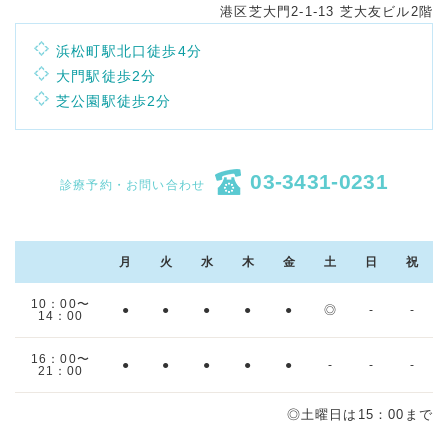
港区芝大門2-1-13 芝大友ビル2階
浜松町駅北口徒歩4分
大門駅徒歩2分
芝公園駅徒歩2分
03-3431-0231
診療予約・お問い合わせ
月
火
水
木
金
土
日
祝
10：00〜
●
●
●
●
●
◎
-
-
14：00
16：00〜
●
●
●
●
●
-
-
-
21：00
◎土曜日は15：00まで